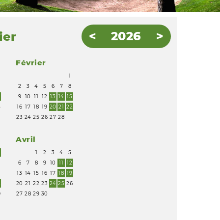
2026
ier
Février
1
2
3
4
5
6
7
8
8
9
10
11
12
13
14
15
5
16
17
18
19
20
21
22
23
24
25
26
27
28
Avril
1
2
3
4
5
6
7
8
9
10
11
12
5
13
14
15
16
17
18
19
2
20
21
22
23
24
25
26
9
27
28
29
30