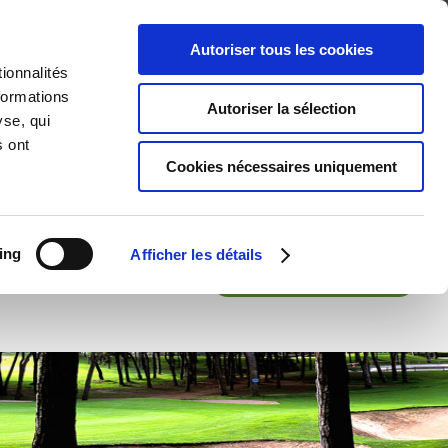
TER
Autoriser tous les cookies
ionnalités
ES
ENVIRONNEMENT
SÉJOUR GOLF
ACTIVITÉS
formations
Autoriser la sélection
yse, qui
s ont
Cookies nécessaires uniquement
ing
Afficher les détails
Trou