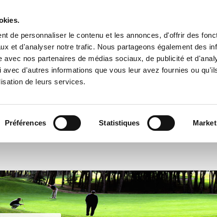
BRAVA
(+34) 972 667 739
GALERIE
NOUVELLES
CONTAC
okies.
t de personnaliser le contenu et les annonces, d'offrir des fonct
LE PARCOURS
ÉCOLE
COMPÉTITIONS
TARIFS
OFFR
ux et d'analyser notre trafic. Nous partageons également des in
site avec nos partenaires de médias sociaux, de publicité et d'anal
 avec d'autres informations que vous leur avez fournies ou qu'il
lisation de leurs services.
RESERVER
ACTIVITÉS
Préférences
Statistiques
Market
Date
Joueurs