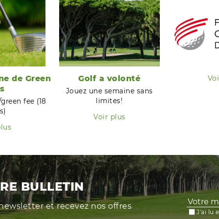
ne de Green
Golf a volonté
Voi
s
Jouez une semaine sans
limites!
/green fee (18
s)
Voir plus
plus
RE BULLETIN
newsletter et recevez nos offres
J'ai lu