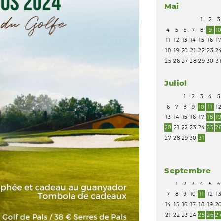
Mai
1
2
3
4
5
6
7
8
9
1
11
12
13
14
15
16
1
18
19
20
21
22
23
2
25
26
27
28
29
30
3
Juliol
1
2
3
4
5
6
7
8
9
10
11
1
13
14
15
16
17
18
1
20
21
22
23
24
25
2
27
28
29
30
31
Septembre
1
2
3
4
5
6
7
8
9
10
11
12
1
14
15
16
17
18
19
2
21
22
23
24
25
26
2