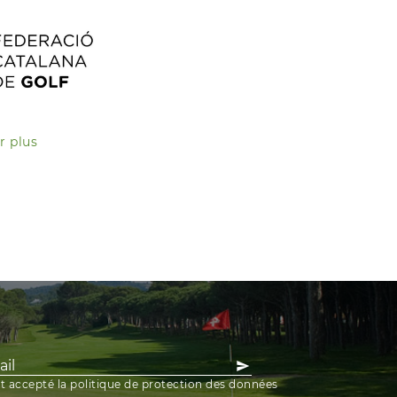
r plus
 et accepté la politique de protection des données