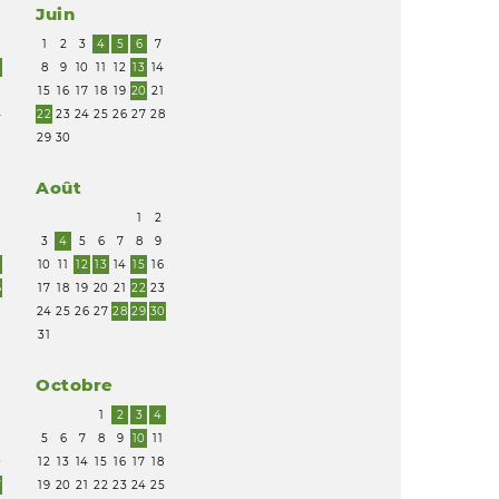
Juin
1
2
3
4
5
6
7
0
8
9
10
11
12
13
14
7
15
16
17
18
19
20
21
4
22
23
24
25
26
27
28
1
29
30
Août
1
2
2
3
4
5
6
7
8
9
9
10
11
12
13
14
15
16
6
17
18
19
20
21
22
23
24
25
26
27
28
29
30
31
Octobre
1
2
3
4
3
5
6
7
8
9
10
11
0
12
13
14
15
16
17
18
7
19
20
21
22
23
24
25