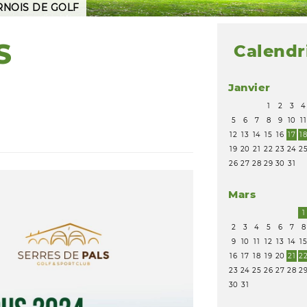
RNOIS DE GOLF
S
Calendr
Janvier
1
2
3
4
5
6
7
8
9
10
11
12
13
14
15
16
17
1
19
20
21
22
23
24
2
26
27
28
29
30
31
Mars
1
2
3
4
5
6
7
8
9
10
11
12
13
14
1
16
17
18
19
20
21
2
23
24
25
26
27
28
2
30
31