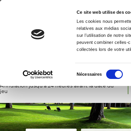
GOLF DE PALS
LE PREMIER PARCOURS DE GOLF DE LA COSTA 
Ce site web utilise des co
Les cookies nous permetten
INICI
relatives aux médias socia
sur l'utilisation de notre 
peuvent combiner celles-ci
collectées lors de votre uti
RESERVER
GOLF
RESERVER
PADEL
Sélection
Réservez vos Green Fees
Nécessaires
du
Meilleurs prix garantis
consentement
Annulation jusqu'à 24 heures avant la date du
jeu