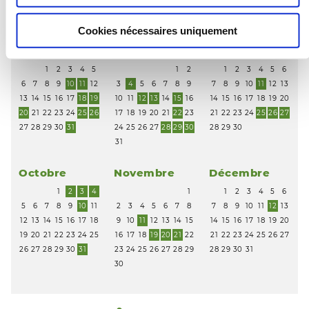
20
21
22
23
24
25
26
18
19
20
21
22
23
24
22
23
24
25
26
27
28
27
28
29
30
25
26
27
28
29
30
31
29
30
Cookies nécessaires uniquement
Juliol
Août
Septembre
1
2
3
4
5
1
2
1
2
3
4
5
6
6
7
8
9
10
11
12
3
4
5
6
7
8
9
7
8
9
10
11
12
13
13
14
15
16
17
18
19
10
11
12
13
14
15
16
14
15
16
17
18
19
20
20
21
22
23
24
25
26
17
18
19
20
21
22
23
21
22
23
24
25
26
27
27
28
29
30
31
24
25
26
27
28
29
30
28
29
30
31
Octobre
Novembre
Décembre
1
2
3
4
1
1
2
3
4
5
6
5
6
7
8
9
10
11
2
3
4
5
6
7
8
7
8
9
10
11
12
13
12
13
14
15
16
17
18
9
10
11
12
13
14
15
14
15
16
17
18
19
20
19
20
21
22
23
24
25
16
17
18
19
20
21
22
21
22
23
24
25
26
27
26
27
28
29
30
31
23
24
25
26
27
28
29
28
29
30
31
30