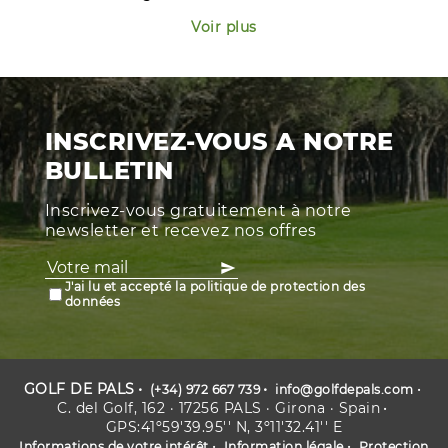
Voir plus
INSCRIVEZ-VOUS A NOTRE
BULLETIN
Inscrivez-vous gratuitement à notre
newsletter et recevez nos offres
J'ai lu et accepté la politique de protection des
données
GOLF DE PALS
(+34) 972 667 739
info@golfdepals.com
C. del Golf, 162 · 17256 PALS · Girona · Spain
GPS:41º59'39.95'' N, 3º11'32.41'' E
Informations de votre intérêt
Information légale
Protection