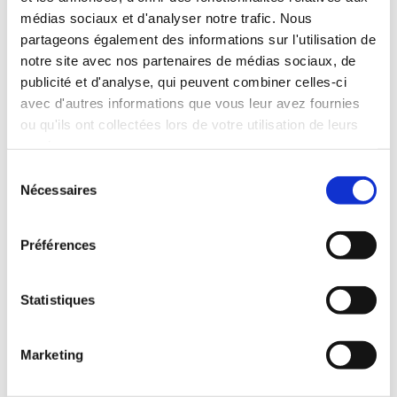
Padel
médias sociaux et d'analyser notre trafic. Nous
partageons également des informations sur l'utilisation de
notre site avec nos partenaires de médias sociaux, de
Autres
publicité et d'analyse, qui peuvent combiner celles-ci
avec d'autres informations que vous leur avez fournies
ou qu'ils ont collectées lors de votre utilisation de leurs
services.
Sélection
Nécessaires
du
RESERVER GOLF
consentement
Préférences
RESERVER PADEL
Statistiques
RESERVER ACTIVITÉS
Marketing
LOCATION DE PISTE DE PADEL