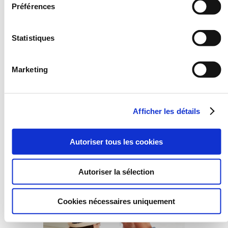
Préférences
1 club
4€
Casier clubs ou vestiaire - 1 jour
5€
Statistiques
Terrain de practice - 60 Balles
5€
Marketing
Terrain de practice - 30 Balles
3,50€
Serviette de bain
2€
Afficher les détails
Prix Publique (TVA comprise)
Profitez de nos
Autoriser tous les cookies
possibilités
Autoriser la sélection
Cookies nécessaires uniquement