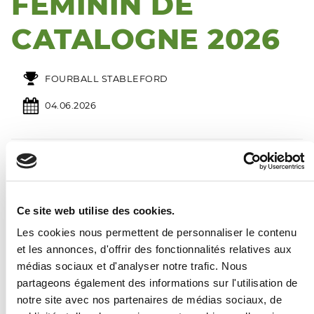
FÉMININ DE
CATALOGNE 2026
FOURBALL STABLEFORD
04.06.2026
Calendrier
2026
Ce site web utilise des cookies.
Les cookies nous permettent de personnaliser le contenu
et les annonces, d'offrir des fonctionnalités relatives aux
Janvier
Février
Mars
médias sociaux et d'analyser notre trafic. Nous
1
2
3
4
1
1
partageons également des informations sur l'utilisation de
5
6
7
8
9
10
11
2
3
4
5
6
7
8
2
3
4
5
6
7
8
notre site avec nos partenaires de médias sociaux, de
12
13
14
15
16
17
18
9
10
11
12
13
14
15
9
10
11
12
13
14
15