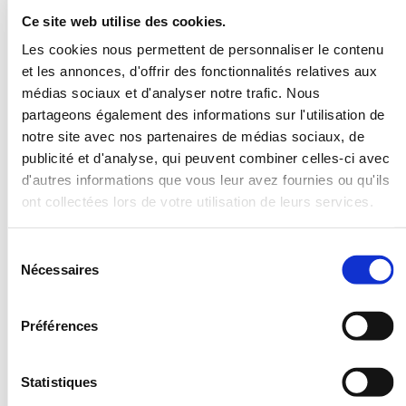
PREUS
Ce site web utilise des cookies.
MEMBRE: 25€
JUNIOR: 45€
Les cookies nous permettent de personnaliser le contenu
NON MEMBRE: 72€ DVENDREDI / 75€ SAMEDI
et les annonces, d'offrir des fonctionnalités relatives aux
médias sociaux et d'analyser notre trafic. Nous
partageons également des informations sur l'utilisation de
Calendrier
notre site avec nos partenaires de médias sociaux, de
publicité et d'analyse, qui peuvent combiner celles-ci avec
2026
d'autres informations que vous leur avez fournies ou qu'ils
ont collectées lors de votre utilisation de leurs services.
Janvier
Février
Mars
Sélection
1
2
3
4
1
1
Nécessaires
5
6
7
8
9
10
11
2
3
4
5
6
7
8
2
3
4
5
6
7
8
du
12
13
14
15
16
17
18
9
10
11
12
13
14
15
9
10
11
12
13
14
15
consentement
19
20
21
22
23
24
25
16
17
18
19
20
21
22
16
17
18
19
20
21
22
Préférences
26
27
28
29
30
31
23
24
25
26
27
28
23
24
25
26
27
28
29
30
31
Statistiques
Avril
Mai
Juin