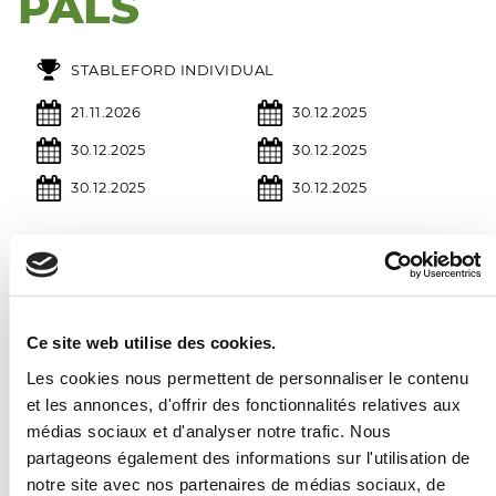
PALS
STABLEFORD INDIVIDUAL
21.11.2026
30.12.2025
30.12.2025
30.12.2025
30.12.2025
30.12.2025
Calendrier
Ce site web utilise des cookies.
2026
Les cookies nous permettent de personnaliser le contenu
et les annonces, d'offrir des fonctionnalités relatives aux
Janvier
Février
Mars
médias sociaux et d'analyser notre trafic. Nous
1
2
3
4
1
1
partageons également des informations sur l'utilisation de
5
6
7
8
9
10
11
2
3
4
5
6
7
8
2
3
4
5
6
7
8
notre site avec nos partenaires de médias sociaux, de
12
13
14
15
16
17
18
9
10
11
12
13
14
15
9
10
11
12
13
14
15