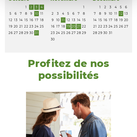
1
2
3
4
1
1
2
3
4
5
6
5
6
7
8
9
10
11
2
3
4
5
6
7
8
7
8
9
10
11
12
13
12
13
14
15
16
17
18
9
10
11
12
13
14
15
14
15
16
17
18
19
20
19
20
21
22
23
24
25
16
17
18
19
20
21
22
21
22
23
24
25
26
27
26
27
28
29
30
31
23
24
25
26
27
28
29
28
29
30
31
30
Profitez de nos
possibilités