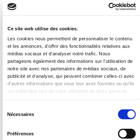
Ce site web utilise des cookies.
Les cookies nous permettent de personnaliser le contenu
et les annonces, d'offrir des fonctionnalités relatives aux
médias sociaux et d'analyser notre trafic. Nous
partageons également des informations sur l'utilisation de
notre site avec nos partenaires de médias sociaux, de
publicité et d'analyse, qui peuvent combiner celles-ci avec
d'autres informations que vous leur avez fournies ou qu'ils
Calendrier
ont collectées lors de votre utilisation de leurs services.
2026
Sélection
Nécessaires
du
Janvier
Février
Mars
consentement
1
2
3
4
1
1
Préférences
5
6
7
8
9
10
11
2
3
4
5
6
7
8
2
3
4
5
6
7
8