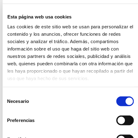
Covid-19 y fuimos
muy conscientes de
Esta página web usa cookies
su importancia para
Las cookies de este sitio web se usan para personalizar el
la seguridad de todos
contenido y los anuncios, ofrecer funciones de redes
los participantes y
sociales y analizar el tráfico. Además, compartimos
información sobre el uso que haga del sitio web con
del Club. Dar las
nuestros partners de redes sociales, publicidad y análisis
gracias al Club, al
web, quienes pueden combinarla con otra información que
patrocinador oficial,
les haya proporcionado o que hayan recopilado a partir del
Mercedes-Benz
uso que haya hecho de sus servicios.
Autobeltran LG por
Selección
su gran implicación y
Necesario
de
colaboración y al
consentimiento
resto de sponsors
Preferencias
(Kerry, PBX, Hackett,
entre muchos otros)