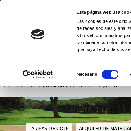
GOLF DE PALS
EL PRIMER CAMPO DE GOLF DE LA COSTA BRAV
Esta página web usa cook
Las cookies de este sitio 
INICIO
EL
de redes sociales y analiz
sitio web con nuestros par
combinarla con otra inform
que haya hecho de sus ser
RESERVAR
GOLF
RESERVAR
PÁDEL
Selección
Reserva tus Green Fees
Necesario
de
Mejores precios garantizados
consentimiento
Cancelación hasta 24 horas antes fecha juego
TARIFAS DE GOLF
ALQUILER DE MATERIA