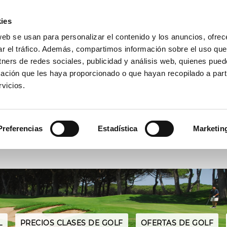
A
(+34) 972 667 739
GALERÍA
ACTUALIDAD
CONTACTA
ies
web se usan para personalizar el contenido y los anuncios, ofrec
 CAMPO
ESCUELA
COMPETICIONES
TARIFAS
OFERT
ar el tráfico. Además, compartimos información sobre el uso que
tners de redes sociales, publicidad y análisis web, quienes pue
ación que les haya proporcionado o que hayan recopilado a parti
vicios.
RESERVAR
ACTIVIDADES
Preferencias
Estadística
Marketin
Fecha
Jugadores
L
PRECIOS CLASES DE GOLF
OFERTAS DE GOLF