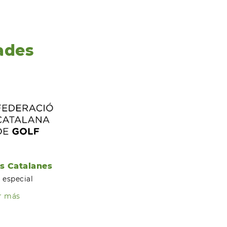
ades
s Catalanes
 especial
r más