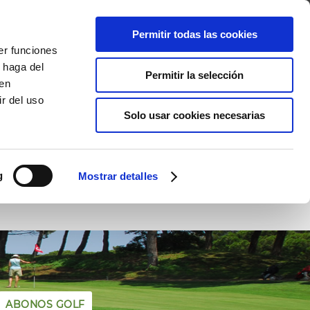
R
Permitir todas las cookies
er funciones
AS
ENTORNO
VACACIONES GOLF
ACTIVIDADES
 haga del
Permitir la selección
den
r del uso
Solo usar cookies necesarias
g
Mostrar detalles
Hoyo
ABONOS GOLF