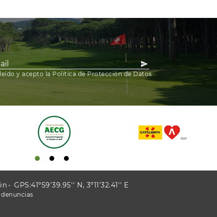
leído y acepto la Política de Protección de Datos
ain
GPS:41º59'39.95'' N, 3º11'32.41'' E
 denuncias