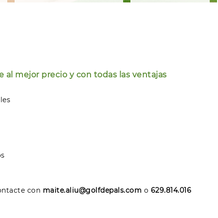
 al mejor precio y con todas las ventajas
les
os
ontacte con
maite.aliu@golfdepals.com
o
629.814.016