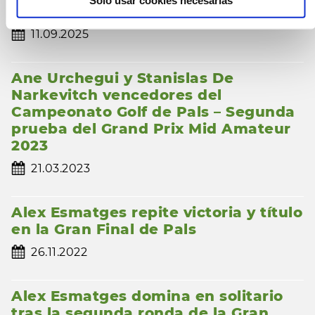
Solo usar cookies necesarias
Torneo Femenino OXYGOLF
11.09.2025
Ane Urchegui y Stanislas De
Narkevitch vencedores del
Campeonato Golf de Pals – Segunda
prueba del Grand Prix Mid Amateur
2023
21.03.2023
Alex Esmatges repite victoria y título
en la Gran Final de Pals
26.11.2022
Alex Esmatges domina en solitario
tras la segunda ronda de la Gran