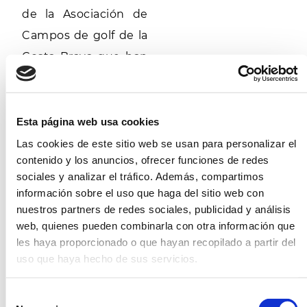
de la Asociación de
Campos de golf de la
Costa Brava que han
querido participar
con la iniciativa
ofreciendo green
Esta página web usa cookies
fees y estancias en
Las cookies de este sitio web se usan para personalizar el
contenido y los anuncios, ofrecer funciones de redes
sus hoteles para el
sociales y analizar el tráfico. Además, compartimos
sorteo.
información sobre el uso que haga del sitio web con
Nota de prensa
nuestros partners de redes sociales, publicidad y análisis
web, quienes pueden combinarla con otra información que
les haya proporcionado o que hayan recopilado a partir del
uso que haya hecho de sus servicios.
Selección