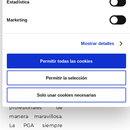
Estadística
de España: “Es
emocionante
Marketing
compartir nuestros
50 años de historia,
Mostrar detalles
en un año tan
especial, con la
Permitir todas las cookies
historia de golf de
Pals. Es un campo
Permitir la selección
espectacular que
recibe a los
Solo usar cookies necesarias
jugadores
profesionales de
manera maravillosa.
La PGA siempre