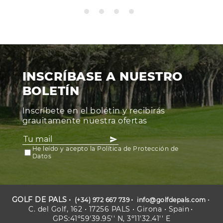
INSCRÍBASE A NUESTRO
BOLETÍN
Inscríbete en el bolétin y recibirás
grauitamente nuestra ofertas
He leído y acepto la Política de Protección de
Datos
GOLF DE PALS
(+34) 972 667 739
info@golfdepals.com
C. del Golf, 162 • 17256 PALS • Girona • Spain
GPS:41º59'39.95'' N, 3º11'32.41'' E