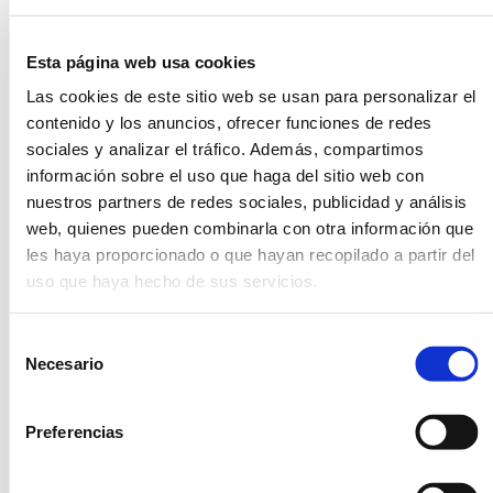
durante todo el año
— ha significado un
Esta página web usa cookies
importante motor
Las cookies de este sitio web se usan para personalizar el
económico para todo
contenido y los anuncios, ofrecer funciones de redes
el Empordà, dando
sociales y analizar el tráfico. Además, compartimos
información sobre el uso que haga del sitio web con
vida a numerosos
nuestros partners de redes sociales, publicidad y análisis
establecimientos de
web, quienes pueden combinarla con otra información que
la zona y
les haya proporcionado o que hayan recopilado a partir del
uso que haya hecho de sus servicios.
promocionando un
turismo
Selección
desestacionalizado y
Necesario
de
de calidad, es decir,
consentimiento
sostenible.
Preferencias
Ander Martínez,
presidente de la PGA