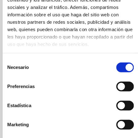
sociales y analizar el tráfico. Además, compartimos
con sus palos de
información sobre el uso que haga del sitio web con
golf…
nuestros partners de redes sociales, publicidad y análisis
Golf de Pals ofrece
web, quienes pueden combinarla con otra información que
les haya proporcionado o que hayan recopilado a partir del
alquiler de palos de la
uso que haya hecho de sus servicios.
marca Callaway.
Selección
Ponemos a su
Necesario
de
disposición coches
consentimiento
de golf, motos de
Preferencias
golf, carritos
eléctricos y
Estadística
carritos manuales.
Marketing
Taquillas de alquiler