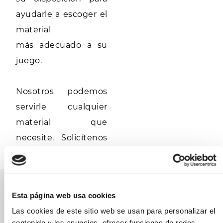
ayudarle a escoger el
material
más adecuado a su
juego.
Nosotros podemos
servirle cualquier
material que
necesite. Solicítenos
presupuesto.
Alquiler
Esta página web usa cookies
Las cookies de este sitio web se usan para personalizar el
Si no quiere viajar
contenido y los anuncios, ofrecer funciones de redes