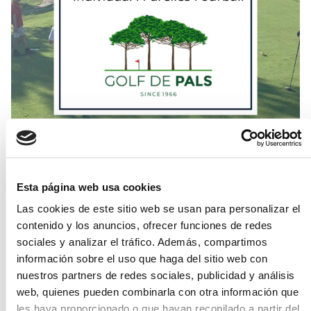
Esta página web usa cookies
Precio inscripción:
Las cookies de este sitio web se usan para personalizar el
- Viernes 21 de febrero: 72€
contenido y los anuncios, ofrecer funciones de redes
- Sábado 22 y domingo 23 de febrero: 77€
sociales y analizar el tráfico. Además, compartimos
información sobre el uso que haga del sitio web con
INSCRIPCIONES
nuestros partners de redes sociales, publicidad y análisis
web, quienes pueden combinarla con otra información que
REGLAMENTO INDIVIDUAL STABLEFORD
les haya proporcionado o que hayan recopilado a partir del