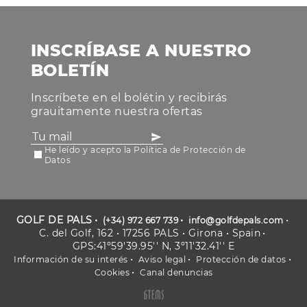
INSCRÍBASE A NUESTRO
BOLETÍN
Inscríbete en el bolétin y recibirás
grauitamente nuestra ofertas
He leído y acepto la Política de Protección de
Datos
GOLF DE PALS
(+34) 972 667 739
info@golfdepals.com
C. del Golf, 162 • 17256 PALS • Girona • Spain
GPS:41º59'39.95'' N, 3º11'32.41'' E
Información de su interés
Aviso legal
Protección de datos
Cookies
Canal denuncias