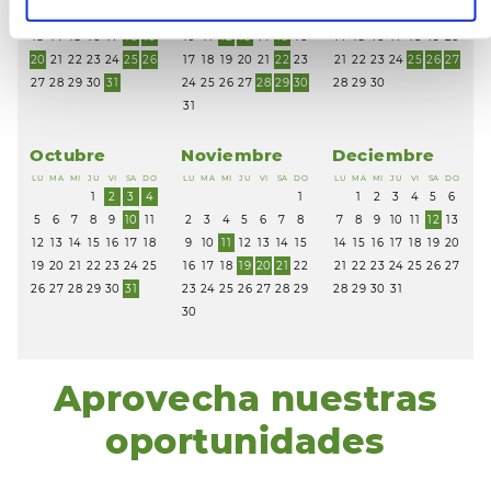
6
7
8
9
10
11
12
3
4
5
6
7
8
9
7
8
9
10
11
12
13
13
14
15
16
17
18
19
10
11
12
13
14
15
16
14
15
16
17
18
19
20
20
21
22
23
24
25
26
17
18
19
20
21
22
23
21
22
23
24
25
26
27
27
28
29
30
31
24
25
26
27
28
29
30
28
29
30
31
Octubre
Noviembre
Deciembre
LU
MA
MI
JU
VI
SA
DO
LU
MA
MI
JU
VI
SA
DO
LU
MA
MI
JU
VI
SA
DO
1
2
3
4
1
1
2
3
4
5
6
5
6
7
8
9
10
11
2
3
4
5
6
7
8
7
8
9
10
11
12
13
12
13
14
15
16
17
18
9
10
11
12
13
14
15
14
15
16
17
18
19
20
19
20
21
22
23
24
25
16
17
18
19
20
21
22
21
22
23
24
25
26
27
26
27
28
29
30
31
23
24
25
26
27
28
29
28
29
30
31
30
Aprovecha nuestras
oportunidades