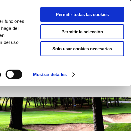
R
Permitir todas las cookies
er funciones
AS
ENTORNO
VACACIONES GOLF
ACTIVIDADES
 haga del
Permitir la selección
den
r del uso
Solo usar cookies necesarias
g
Mostrar detalles
Hoyo