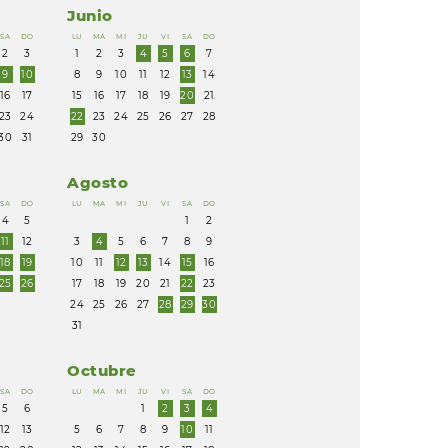
Junio
SA
DO
LU
MA
MI
JU
VI
SA
DO
2
3
1
2
3
4
5
6
7
9
10
8
9
10
11
12
13
14
16
17
15
16
17
18
19
20
21
23
24
22
23
24
25
26
27
28
30
31
29
30
Agosto
SA
DO
LU
MA
MI
JU
VI
SA
DO
4
5
1
2
11
12
3
4
5
6
7
8
9
18
19
10
11
12
13
14
15
16
25
26
17
18
19
20
21
22
23
24
25
26
27
28
29
30
31
Octubre
SA
DO
LU
MA
MI
JU
VI
SA
DO
5
6
1
2
3
4
12
13
5
6
7
8
9
10
11