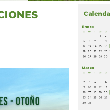
CIONES
Calenda
Enero
LU
MA
MI
JU
VI
1
2
5
6
7
8
9
12
13
14
15
16
19
20
21
22
23
26
27
28
29
30
Marzo
LU
MA
MI
JU
VI
2
3
4
5
6
9
10
11
12
13
16
17
18
19
20
23
24
25
26
27
30
31