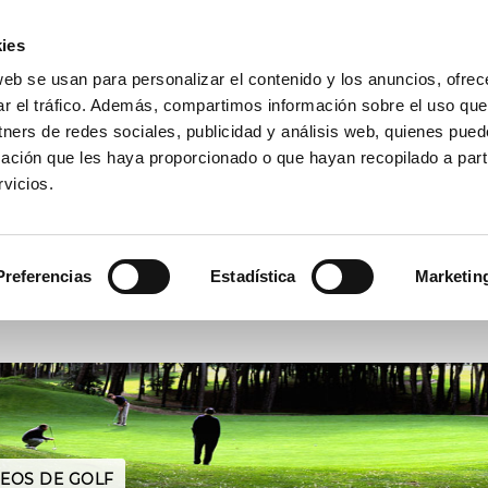
A
(+34) 972 667 739
GALERÍA
ACTUALIDAD
CONTACTA
ies
web se usan para personalizar el contenido y los anuncios, ofrec
 CAMPO
ESCUELA
COMPETICIONES
TARIFAS
OFERT
ar el tráfico. Además, compartimos información sobre el uso que
tners de redes sociales, publicidad y análisis web, quienes pue
ación que les haya proporcionado o que hayan recopilado a parti
vicios.
RESERVAR
ACTIVIDADES
Preferencias
Estadística
Marketin
Fecha
Jugadores
EOS DE GOLF