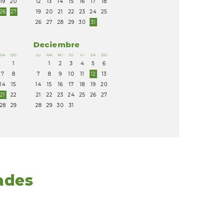
19
20
12
13
14
15
16
17
18
26
27
19
20
21
22
23
24
25
26
27
28
29
30
31
Deciembre
SA
DO
LU
MA
MI
JU
VI
SA
DO
1
1
2
3
4
5
6
7
8
7
8
9
10
11
12
13
14
15
14
15
16
17
18
19
20
21
22
21
22
23
24
25
26
27
28
29
28
29
30
31
ades