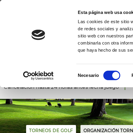
GOLF DE PALS
EL PRIMER CAMPO DE GOLF DE LA COSTA BRAV
Esta página web usa cook
Las cookies de este sitio 
INICIO
EL
de redes sociales y analiz
sitio web con nuestros par
combinarla con otra inform
que haya hecho de sus ser
RESERVAR
GOLF
RESERVAR
PÁDEL
Selección
Reserva tus Green Fees
Necesario
de
Mejores precios garantizados
consentimiento
Cancelación hasta 24 horas antes fecha juego
TORNEOS DE GOLF
ORGANIZACIÓN TORN