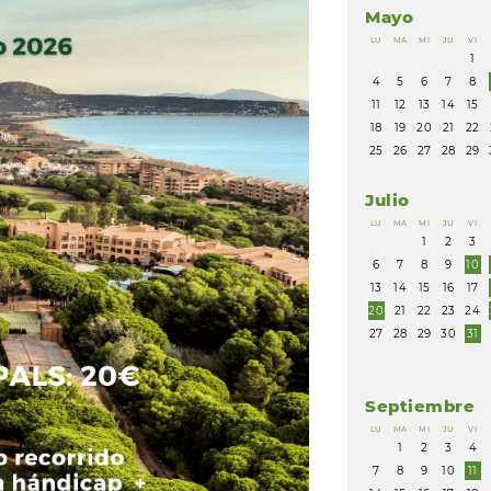
Mayo
LU
MA
MI
JU
VI
1
4
5
6
7
8
11
12
13
14
15
18
19
20
21
22
25
26
27
28
29
Julio
LU
MA
MI
JU
VI
1
2
3
6
7
8
9
10
13
14
15
16
17
20
21
22
23
24
27
28
29
30
31
Septiembre
LU
MA
MI
JU
VI
1
2
3
4
7
8
9
10
11