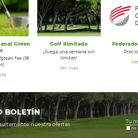
anal Green
Golf Ilimitado
Federado
s
¡Juega una semana sin
Precio
límites!
/green fee (18
Ve
s)
Ver más
más
O BOLETÍN
grauitamente nuestra ofertas
He 