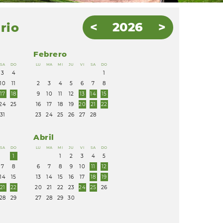
2026
rio
Febrero
SA
DO
LU
MA
MI
JU
VI
SA
DO
3
4
1
10
11
2
3
4
5
6
7
8
17
18
9
10
11
12
13
14
15
24
25
16
17
18
19
20
21
22
31
23
24
25
26
27
28
Abril
SA
DO
LU
MA
MI
JU
VI
SA
DO
1
1
2
3
4
5
7
8
6
7
8
9
10
11
12
14
15
13
14
15
16
17
18
19
21
22
20
21
22
23
24
25
26
28
29
27
28
29
30