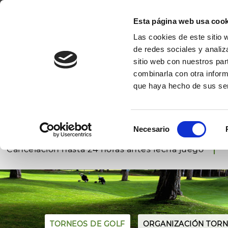
GOLF DE PALS
EL PRIMER CAMPO DE GOLF DE LA COSTA BRAV
Esta página web usa cook
Las cookies de este sitio 
INICIO
EL
de redes sociales y analiz
sitio web con nuestros par
combinarla con otra inform
que haya hecho de sus ser
RESERVAR
GOLF
RESERVAR
PÁDEL
Selección
Reserva tus Green Fees
Necesario
de
Mejores precios garantizados
consentimiento
Cancelación hasta 24 horas antes fecha juego
TORNEOS DE GOLF
ORGANIZACIÓN TORN