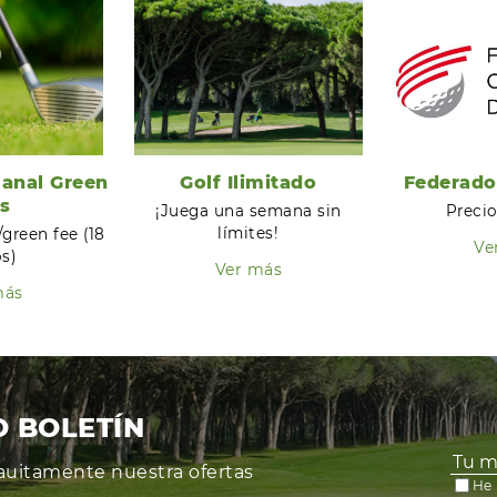
anal Green
Golf Ilimitado
Federado
s
¡Juega una semana sin
Precio
límites!
/green fee (18
Ve
s)
Ver más
más
O BOLETÍN
grauitamente nuestra ofertas
He 