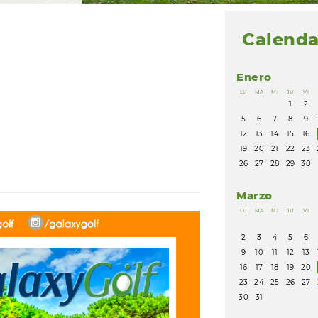
Calenda
Enero
LU
MA
MI
JU
VI
1
2
5
6
7
8
9
12
13
14
15
16
19
20
21
22
23
26
27
28
29
30
Marzo
LU
MA
MI
JU
VI
2
3
4
5
6
9
10
11
12
13
16
17
18
19
20
23
24
25
26
27
30
31