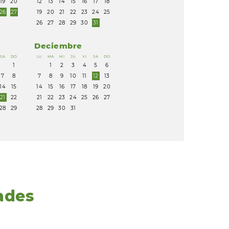
19
20
12
13
14
15
16
17
18
26
27
19
20
21
22
23
24
25
26
27
28
29
30
31
Deciembre
SA
DO
LU
MA
MI
JU
VI
SA
DO
1
1
2
3
4
5
6
7
8
7
8
9
10
11
12
13
14
15
14
15
16
17
18
19
20
21
22
21
22
23
24
25
26
27
28
29
28
29
30
31
ades