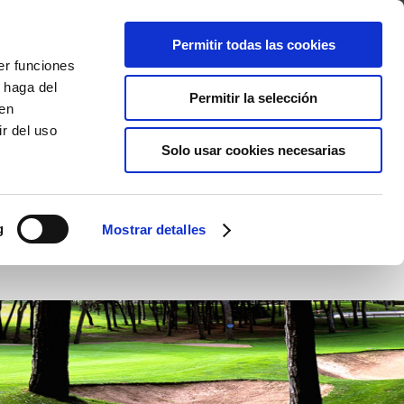
R
Permitir todas las cookies
er funciones
AS
ENTORNO
VACACIONES GOLF
ACTIVIDADES
 haga del
Permitir la selección
den
r del uso
Solo usar cookies necesarias
g
Mostrar detalles
Hoyo