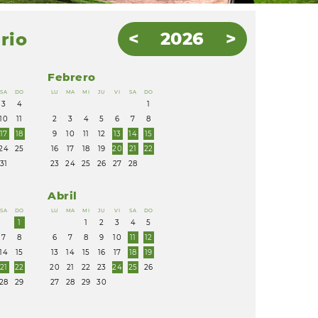
2026
rio
Febrero
SA
DO
LU
MA
MI
JU
VI
SA
DO
3
4
1
10
11
2
3
4
5
6
7
8
17
18
9
10
11
12
13
14
15
24
25
16
17
18
19
20
21
22
31
23
24
25
26
27
28
Abril
SA
DO
LU
MA
MI
JU
VI
SA
DO
1
1
2
3
4
5
7
8
6
7
8
9
10
11
12
14
15
13
14
15
16
17
18
19
21
22
20
21
22
23
24
25
26
28
29
27
28
29
30