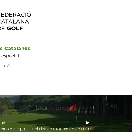
s Catalanes
 especial
r más
leído y acepto la Política de Protección de Datos