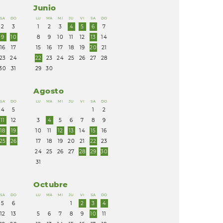
Junio
SA
DO
LU
MA
MI
JU
VI
SA
DO
2
3
1
2
3
4
5
6
7
9
10
8
9
10
11
12
13
14
16
17
15
16
17
18
19
20
21
23
24
22
23
24
25
26
27
28
30
31
29
30
Agosto
SA
DO
LU
MA
MI
JU
VI
SA
DO
4
5
1
2
11
12
3
4
5
6
7
8
9
18
19
10
11
12
13
14
15
16
25
26
17
18
19
20
21
22
23
24
25
26
27
28
29
30
31
Octubre
SA
DO
LU
MA
MI
JU
VI
SA
DO
5
6
1
2
3
4
12
13
5
6
7
8
9
10
11