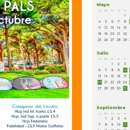
Mayo
LU
MA
MI
JU
VI
1
4
5
6
7
8
11
12
13
14
15
18
19
20
21
22
25
26
27
28
29
Julio
LU
MA
MI
JU
VI
1
2
3
6
7
8
9
10
13
14
15
16
17
20
21
22
23
24
27
28
29
30
31
Septiembre
LU
MA
MI
JU
VI
1
2
3
4
7
8
9
10
11