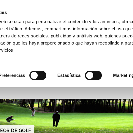
A
(+34) 972 667 739
GALERÍA
ACTUALIDAD
CONTACTA
ies
web se usan para personalizar el contenido y los anuncios, ofrec
 CAMPO
ESCUELA
COMPETICIONES
TARIFAS
OFERT
ar el tráfico. Además, compartimos información sobre el uso que
tners de redes sociales, publicidad y análisis web, quienes pue
ación que les haya proporcionado o que hayan recopilado a parti
vicios.
RESERVAR
ACTIVIDADES
Preferencias
Estadística
Marketin
Fecha
Jugadores
EOS DE GOLF