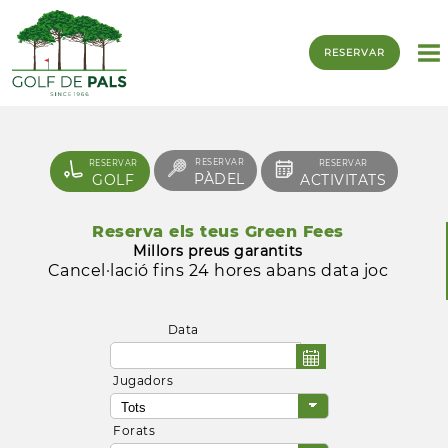
RESERVAR
RESERVAR
RESERVAR
RESERVAR
PÀDEL
GOLF
ACTIVITATS
Reserva els teus Green Fees
Millors preus garantits
Cancel·lació fins 24 hores abans data joc
Data
Jugadors
Forats