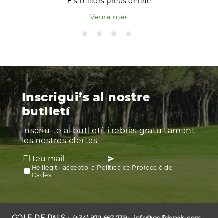
Els millors preus online
Veure més
Inscrigui’s al nostre
butlletí
Inscriu-te al butlletí, i rebràs gratuïtament
les nostres ofertes
He llegit i accepto la Política de Protecció de
Dades
GOLF DE PALS
(+34) 972 667 739
info@golfdepals.com