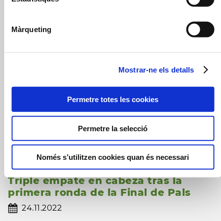
Grand Prix Mid Amateur 2023
21.03.2023
Màrqueting
Alex Esmatges repite victoria y título
en la Gran Final de Pals
Mostrar-ne els detalls
26.11.2022
Permetre totes les cookies
Alex Esmatges domina en solitario
tras la segunda ronda de la Gran
Permetre la selecció
Final de Pals
25.11.2022
Només s’utilitzen cookies quan és necessari
Triple empate en cabeza tras la
primera ronda de la Final de Pals
24.11.2022