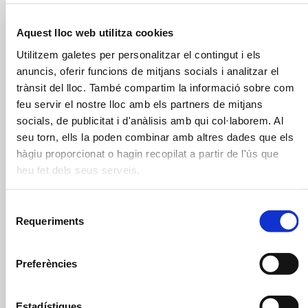
al teu joc a Golf de Pals
22.07.2026
Aquest lloc web utilitza cookies
Utilitzem galetes per personalitzar el contingut i els
La Golfy Week Catalogne 2025
anuncis, oferir funcions de mitjans socials i analitzar el
reuneix més de 300 golfistes
trànsit del lloc. També compartim la informació sobre com
europeus als principals camps de la
feu servir el nostre lloc amb els partners de mitjans
Costa Brava
socials, de publicitat i d'anàlisis amb qui col·laborem. Al
seu torn, ells la poden combinar amb altres dades que els
19.11.2025
hàgiu proporcionat o hagin recopilat a partir de l'ús que
heu fet dels seus serveis.
El Golf de Pals acull amb èxit el
Torneig Femení OXYGOLF
Selecció
11.09.2025
Requeriments
de
consentiment
Ane Urchegui i Stanislas De
Preferències
Narkevitch vencedors del Campionat
Golf de Pals - Segona prova del
Estadístiques