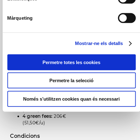
dia de joc.
18 FORATS
Màrqueting
2 green fees:
162€
(81€/u)
Mostrar-ne els detalls
3 green fees:
216€
(72€/u)
4 green fees:
272€
Permetre totes les cookies
(68€/u)
9 FORATS
Permetre la selecció
2 green fees:
118€
(59€/u)
Només s’utilitzen cookies quan és necessari
3 green fees:
168€
(56€/u)
4 green fees:
206€
(51,50€/u)
Condicions