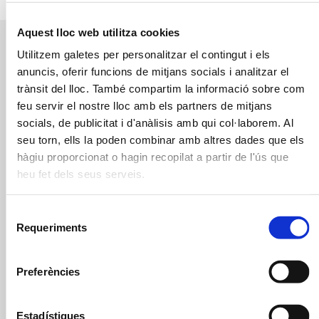
Aquest lloc web utilitza cookies
Utilitzem galetes per personalitzar el contingut i els
anuncis, oferir funcions de mitjans socials i analitzar el
trànsit del lloc. També compartim la informació sobre com
feu servir el nostre lloc amb els partners de mitjans
socials, de publicitat i d'anàlisis amb qui col·laborem. Al
seu torn, ells la poden combinar amb altres dades que els
Comparteix
hàgiu proporcionat o hagin recopilat a partir de l'ús que
heu fet dels seus serveis.
A partir de 68€/green
Selecció
fee (18 forats)
Requeriments
de
consentiment
Paquets de green
Preferències
fees a consumir en 7
dies des del primer
Estadístiques