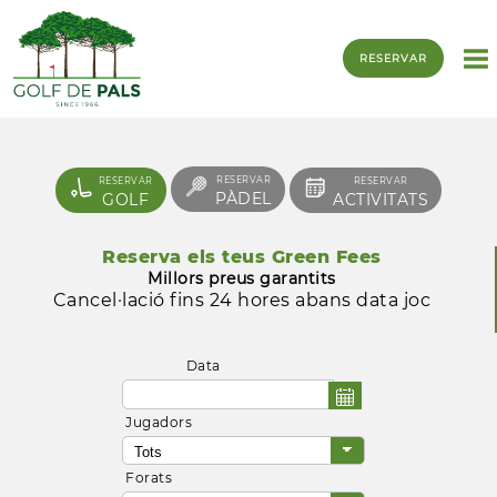
RESERVAR
RESERVAR
RESERVAR
RESERVAR
PÀDEL
GOLF
ACTIVITATS
Reserva els teus Green Fees
Millors preus garantits
Cancel·lació fins 24 hores abans data joc
Data
Jugadors
Forats