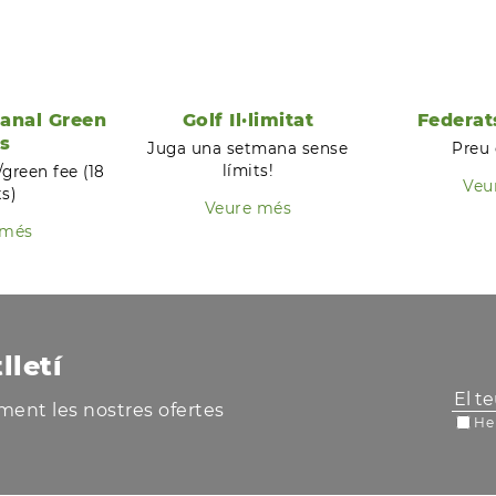
anal Green
Golf Il·limitat
Federat
s
Juga una setmana sense
Preu 
límits!
/green fee (18
Veu
ts)
Veure més
 més
lletí
tament les nostres ofertes
He 