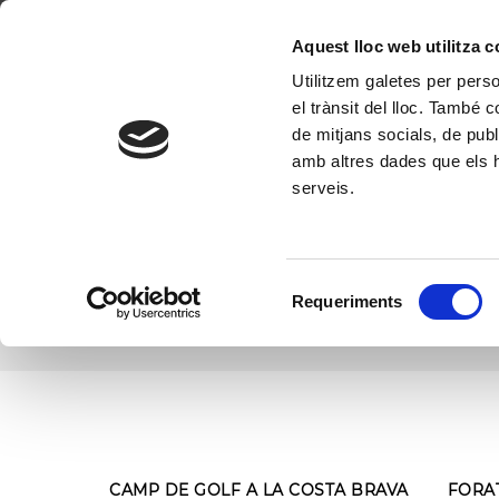
GOLF DE PALS
EL PRIMER CAMP DE GOLF DE LA COSTA BRAVA
INICI
Aquest lloc web utilitza 
Utilitzem galetes per person
el trànsit del lloc. També 
de mitjans socials, de publ
amb altres dades que els hà
serveis.
RESERVAR
GOLF
RESERVAR
PÀDEL
Reserva els teus Green Fees
Selecció
Requeriments
Millors preus garantits
de
Cancel·lació fins 24 hores abans data joc
consentiment
CAMP DE GOLF A LA COSTA BRAVA
FORA