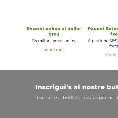
Reservi online al millor
Paquet Setm
preu
fee
Els millors preus online
A partir de 68€
fora
Veure més
Veure
Inscrigui’s al nostre but
Inscriu-te al butlletí, i rebràs gratuï