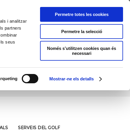
R
TES
ENTORN
VACANCES GOLF
ACTIVITATS
Permetre totes les cookies
ls i analitzar
ls partners
Permetre la selecció
 combinar
els seus
Només s’utilitzen cookies quan és
necessari
rqueting
Forats
Mostrar-ne els detalls
ALS
SERVEIS DEL GOLF