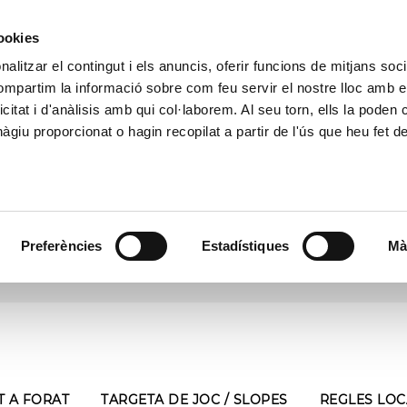
(+34) 972 667 739
GALERIA
ACTUALITAT
CONTACTA
EL CAMP
ESCOLA
COMPETICIONS
TARIFES
OFER
cookies
alitzar el contingut i els anuncis, oferir funcions de mitjans socia
compartim la informació sobre com feu servir el nostre lloc amb e
icitat i d'anàlisis amb qui col·laborem. Al seu torn, ells la poden
giu proporcionat o hagin recopilat a partir de l'ús que heu fet d
RESERVAR
ACTIVITATS
Data
Preferències
Estadístiques
Jugadors
Mà
T A FORAT
TARGETA DE JOC / SLOPES
REGLES LOC