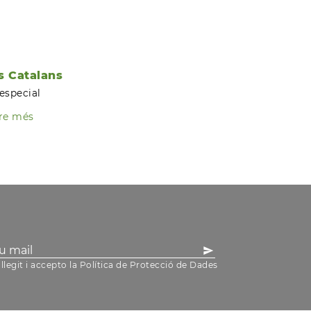
s Catalans
especial
re més
llegit i accepto la Política de Protecció de Dades