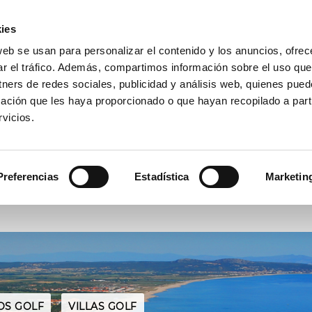
A
(+34) 972 667 739
GALERÍA
ACTUALIDAD
CONTACTA
ies
web se usan para personalizar el contenido y los anuncios, ofrec
 CAMPO
ESCUELA
COMPETICIONES
TARIFAS
OFERT
ar el tráfico. Además, compartimos información sobre el uso que
tners de redes sociales, publicidad y análisis web, quienes pue
ación que les haya proporcionado o que hayan recopilado a parti
vicios.
RESERVAR
ACTIVIDADES
Preferencias
Estadística
Marketin
Fecha
Jugadores
OS GOLF
VILLAS GOLF