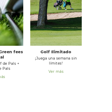
Green fees
Golf Ilimitado
al
¡Juega una semana sin
límites!
f de Pals +
e Pals
Ver más
más
O BOLETÍN