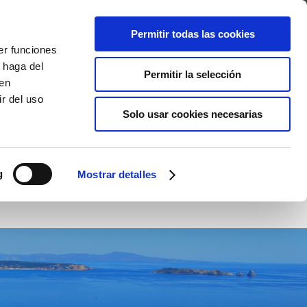
R
Permitir todas las cookies
er funciones
AS
ENTORNO
VACACIONES GOLF
ACTIVIDADES
 haga del
Permitir la selección
den
r del uso
Solo usar cookies necesarias
g
Mostrar detalles
Hoyo