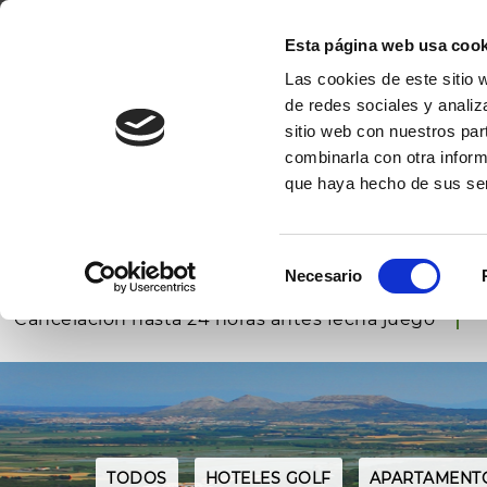
GOLF DE PALS
EL PRIMER CAMPO DE GOLF DE LA COSTA BRAV
Esta página web usa cook
Las cookies de este sitio 
INICIO
EL
de redes sociales y analiz
sitio web con nuestros par
combinarla con otra inform
que haya hecho de sus ser
RESERVAR
GOLF
RESERVAR
PÁDEL
Selección
Reserva tus Green Fees
Necesario
de
Mejores precios garantizados
consentimiento
Cancelación hasta 24 horas antes fecha juego
TODOS
HOTELES GOLF
APARTAMENT