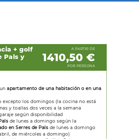
cia + golf
A PARTIR DE
1410,50 €
e Pals y
POR PERSONA
 un
apartamento de una habitación o en una
io excepto los domingos (la cocina no está
nas y toallas dos veces a la semana
garaje según disponibilidad
Pals
de lunes a domingo según la
tado en Serres de Pals
de lunes a domingo
abril, de miércoles a domingo)