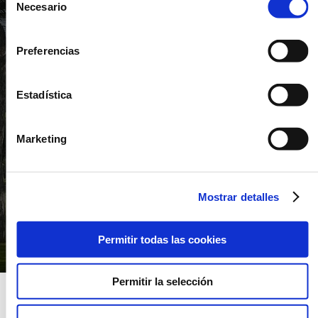
Necesario
de
RESERVAR GOLF
consentimiento
Preferencias
Estadística
Marketing
Mostrar detalles
Permitir todas las cookies
Aprovecha nuestras
Permitir la selección
oportunidades