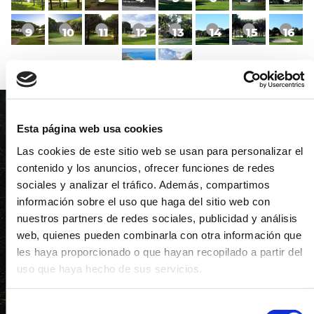
9
10
11
12
13
14
15
16
17
18
Hoyo 4
Esta página web usa cookies
PAR 4 / 373 METROS / HANDICAP 4
Las cookies de este sitio web se usan para personalizar el
contenido y los anuncios, ofrecer funciones de redes
sociales y analizar el tráfico. Además, compartimos
Este bonito hoyo de par 4, de 373 metros, es el
información sobre el uso que haga del sitio web con
hándicap 2 del campo y ofrece al jugador un
nuestros partners de redes sociales, publicidad y análisis
espectacular desnivel con vistas. Bastante recto de
web, quienes pueden combinarla con otra información que
primer golpe.
Green
con dos búnkeres a izquierda y
derecha, y segundo tiro un poco largo.
les haya proporcionado o que hayan recopilado a partir del
uso que haya hecho de sus servicios.
373
366
345
326
Selección