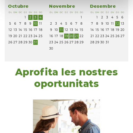
Octubre
Novembre
Desembre
DL
DM
DC
DJ
DV
DS
DG
DL
DM
DC
DJ
DV
DS
DG
DL
DM
DC
DJ
DV
DS
DG
1
2
3
4
1
1
2
3
4
5
6
5
6
7
8
9
10
11
2
3
4
5
6
7
8
7
8
9
10
11
12
13
12
13
14
15
16
17
18
9
10
11
12
13
14
15
14
15
16
17
18
19
20
19
20
21
22
23
24
25
16
17
18
19
20
21
22
21
22
23
24
25
26
27
26
27
28
29
30
31
23
24
25
26
27
28
29
28
29
30
31
30
Aprofita les nostres
oportunitats