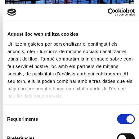
Aquest lloc web utilitza cookies
Utilitzem galetes per personalitzar el contingut i els
anuncis, oferir funcions de mitjans socials i analitzar el
trànsit del lloc. També compartim la informació sobre com
feu servir el nostre lloc amb els partners de mitjans
socials, de publicitat i d'anàlisis amb qui col·laborem. Al
seu torn, ells la poden combinar amb altres dades que els
hàgiu proporcionat o hagin recopilat a partir de l'ús que
heu fet dels seus serveis.
2026
Calendari
Selecció
Gener
Febrer
Març
Requeriments
de
DL
DM
DC
DJ
DV
DS
DG
DL
DM
DC
DJ
DV
DS
DG
DL
DM
DC
DJ
DV
DS
DG
consentiment
1
2
3
4
1
1
5
6
7
8
9
10
11
2
3
4
5
6
7
8
2
3
4
5
6
7
8
Preferències