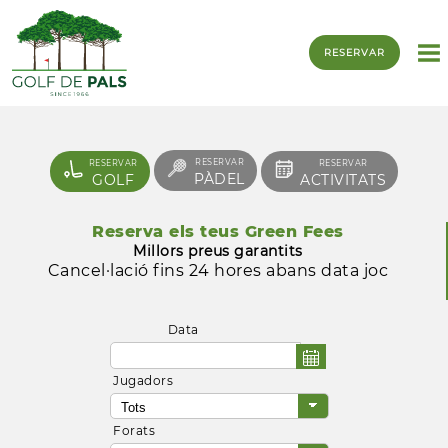
RESERVAR
RESERVAR
RESERVAR
RESERVAR
PÀDEL
GOLF
ACTIVITATS
Reserva els teus Green Fees
Millors preus garantits
Cancel·lació fins 24 hores abans data joc
Data
Jugadors
Forats