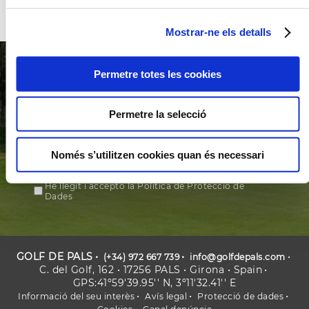
Mostrar-ne els detalls
Permetre totes les cookies
Inscrigui’s al nostre
butlletí
Permetre la selecció
Inscriu-te al butlletí, i rebràs gratuïtament
les nostres ofertes
Només s’utilitzen cookies quan és necessari
He llegit i accepto la Política de Protecció de
Dades
GOLF DE PALS
(+34) 972 667 739
info@golfdepals.com
C. del Golf, 162 • 17256 PALS • Girona • Spain
GPS:41º59'39.95'' N, 3º11'32.41'' E
Informació del seu interès
Avís legal
Protecció de dades