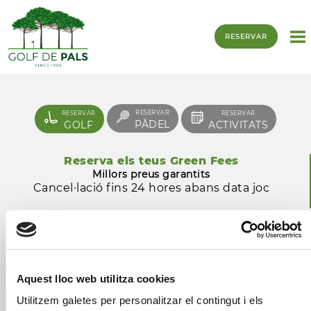
RESERVAR
RESERVAR
RESERVAR
RESERVAR
PÀDEL
GOLF
ACTIVITATS
Reserva els teus Green Fees
Millors preus garantits
Cancel·lació fins 24 hores abans data joc
Data
Jugadors
Aquest lloc web utilitza cookies
Forats
Utilitzem galetes per personalitzar el contingut i els