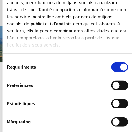
anuncis, oferir funcions de mitjans socials i analitzar el
trànsit del lloc. També compartim la informació sobre com
feu servir el nostre lloc amb els partners de mitjans
socials, de publicitat i d'anàlisis amb qui col·laborem. Al
seu torn, ells la poden combinar amb altres dades que els
hàgiu proporcionat o hagin recopilat a partir de l'ús que
heu fet dels seus serveis.
Selecció
Requeriments
de
consentiment
Preferències
Informació del
Estadístiques
seu interès
Màrqueting
Curset de Golf a Pals