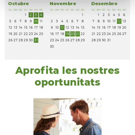
Octubre
Novembre
Desembre
DL
DM
DC
DJ
DV
DS
DG
DL
DM
DC
DJ
DV
DS
DG
DL
DM
DC
DJ
DV
DS
DG
1
2
3
4
1
1
2
3
4
5
6
5
6
7
8
9
10
11
2
3
4
5
6
7
8
7
8
9
10
11
12
13
12
13
14
15
16
17
18
9
10
11
12
13
14
15
14
15
16
17
18
19
20
19
20
21
22
23
24
25
16
17
18
19
20
21
22
21
22
23
24
25
26
27
26
27
28
29
30
31
23
24
25
26
27
28
29
28
29
30
31
30
Aprofita les nostres
oportunitats