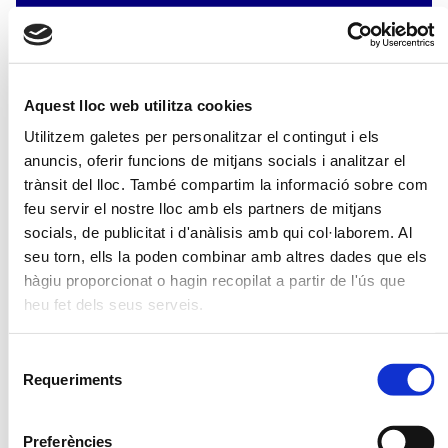
Aquest lloc web utilitza cookies
Utilitzem galetes per personalitzar el contingut i els
anuncis, oferir funcions de mitjans socials i analitzar el
trànsit del lloc. També compartim la informació sobre com
feu servir el nostre lloc amb els partners de mitjans
REGLAMENT
socials, de publicitat i d'anàlisis amb qui col·laborem. Al
seu torn, ells la poden combinar amb altres dades que els
hàgiu proporcionat o hagin recopilat a partir de l'ús que
2026
Calendari
heu fet dels seus serveis.
Selecció
Gener
Febrer
Març
Requeriments
de
DL
DM
DC
DJ
DV
DS
DG
DL
DM
DC
DJ
DV
DS
DG
DL
DM
DC
DJ
DV
DS
DG
1
2
3
4
1
1
consentiment
5
6
7
8
9
10
11
2
3
4
5
6
7
8
2
3
4
5
6
7
8
Preferències
12
13
14
15
16
17
18
9
10
11
12
13
14
15
9
10
11
12
13
14
15