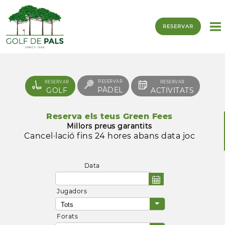
RESERVAR
RESERVAR
RESERVAR
RESERVAR
PÀDEL
GOLF
ACTIVITATS
Reserva els teus Green Fees
Millors preus garantits
Cancel·lació fins 24 hores abans data joc
Data
Jugadors
Forats